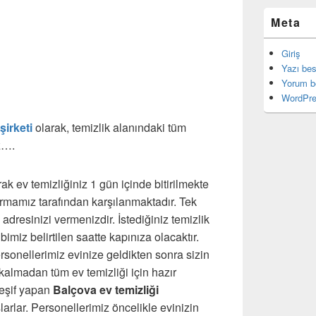
Meta
Giriş
Yazı be
Yorum b
WordPre
şirketi
olarak, temizlik alanındaki tüm
ız….
ak ev temizliğiniz 1 gün içinde bitirilmekte
firmamız tarafından karşılanmaktadır. Tek
dresinizi vermenizdir. İstediğiniz temizlik
imiz belirtilen saatte kapınıza olacaktır.
rsonellerimiz evinize geldikten sonra sizin
kalmadan tüm ev temizliği için hazır
keşif yapan
Balçova ev temizliği
arlar. Personellerimiz öncelikle evinizin