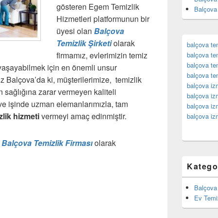
gösteren Egem Temizlik
Balçova 
Hizmetleri platformunun bir
üyesi olan
Balçova
Temizlik Şirketi
olarak
balçova tem
firmamız, evlerimizin temiz
balçova tem
balçova tem
ı yaşayabilmek için en önemli unsur
balçova tem
z Balçova’da ki, müşterilerimize, temizlik
balçova izm
 sağlığına zarar vermeyen kaliteli
balçova izm
 ve işinde uzman elemanlarımızla, tam
balçova izm
zlik hizmeti
vermeyi amaç edinmiştir.
balçova izm
n
Balçova Temizlik Firması
olarak
Katego
Balçova 
Ev Temi