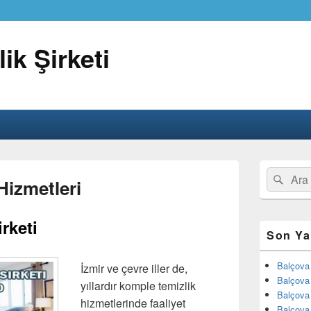
ik Şirketi
Birincil
Search
Ara
yan
Hizmetleri
for:
bar
eklenti
bölgesi
rketi
Son Ya
Balçova 
İzmir ve çevre iller de,
Balçova 
yıllardır komple temizlik
Balçova 
hizmetlerinde faaliyet
Balçova 