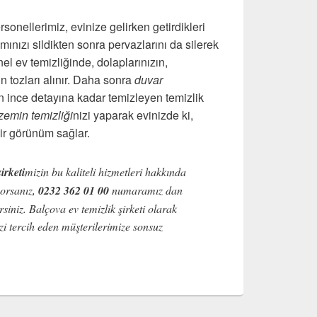
sonellerimiz, evinize gelirken getirdikleri
camınızı sildikten sonra pervazlarını da silerek
nel ev temizliğinde, dolaplarınızın,
zın tozları alınır. Daha sonra
duvar
en ince detayına kadar temizleyen temizlik
zemin temizliği
nizi yaparak evinizde ki,
bir görünüm sağlar.
irketi
mizin bu kaliteli hizmetleri hakkında
yorsanız,
0232 362 01 00
numaramız dan
rsiniz. Balçova ev temizlik şirketi olarak
zi tercih eden müşterilerimize sonsuz