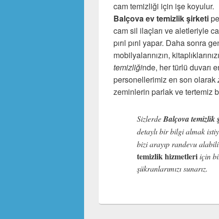
cam temizliği için işe koyulur.
Balçova ev temizlik şirketi
per
cam sil ilaçları ve aletleriyle 
pırıl pırıl yapar. Daha sonra ge
mobilyalarınızın, kitaplıklarını
temizliği
nde, her türlü duvarı 
personellerimiz en son olarak
zeminlerin parlak ve tertemiz 
Sizlerde
Balçova temizlik ş
detaylı bir bilgi almak isti
bizi arayıp randevu alabili
temizlik hizmetleri
için bi
şükranlarımızı sunarız.