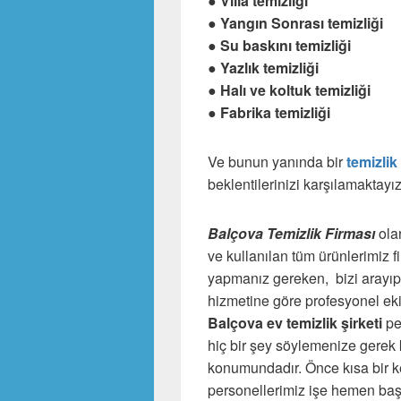
● Villa temizliği
● Yangın Sonrası temizliği
● Su baskını temizliği
● Yazlık temizliği
● Halı ve koltuk temizliği
● Fabrika temizliği
Ve bunun yanında bir
temizlik 
beklentilerinizi karşılamaktay
Balçova Temizlik Firması
olar
ve kullanılan tüm ürünlerimiz 
yapmanız gereken, bizi arayıp a
hizmetine göre profesyonel ekib
Balçova ev temizlik şirketi
pe
hiç bir şey söylemenize gerek 
konumundadır. Önce kısa bir 
personellerimiz işe hemen başl