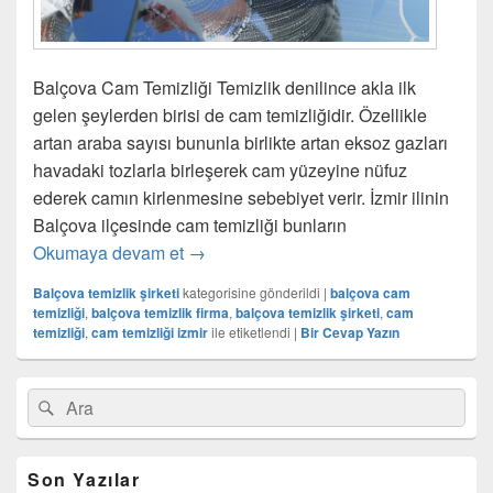
Balçova Cam Temizliği Temizlik denilince akla ilk
gelen şeylerden birisi de cam temizliğidir. Özellikle
artan araba sayısı bununla birlikte artan eksoz gazları
havadaki tozlarla birleşerek cam yüzeyine nüfuz
ederek camın kirlenmesine sebebiyet verir. İzmir ilinin
Balçova ilçesinde cam temizliği bunların
Okumaya devam et
Balçova Cam Temizliği
→
Balçova temizlik şirketi
kategorisine gönderildi
|
balçova cam
temizliği
,
balçova temizlik firma
,
balçova temizlik şirketi
,
cam
temizliği
,
cam temizliği izmir
ile etiketlendi
|
Bir Cevap Yazın
Birincil
Search
Ara
yan
for:
bar
eklenti
bölgesi
Son Yazılar