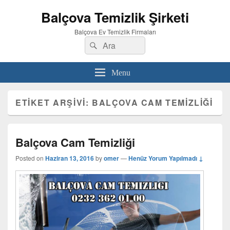
Balçova Temizlik Şirketi
Balçova Ev Temizlik Firmaları
Search
Ara
for:
Menu
ETIKET ARŞIVI:
BALÇOVA CAM TEMIZLIĞI
Balçova Cam Temizliği
Posted on
Haziran 13, 2016
by
omer
—
Henüz Yorum Yapılmadı ↓