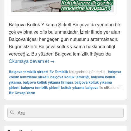
Balçova Koltuk Yıkama Şirketi Balçova da yer alan bir
çok ev bina ve ofis bulunmaktadır. İzmir ilinde yer alan
Balçova ilçesi her geçen gün nüfusunu arttırmaktadır.
Bugün sizlere Balçova koltuk yıkama hakkında bilgi
vereceğiz. Bu yüzden Balçova temizlik ihtiyacı da
Okumaya devam et
Balçova Koltuk Yıkama Şirketi
→
Balçova temizlik şirketi
,
Ev Temizlik
kategorisine gönderildi
|
balçova
koltuk temizleme şirketi
,
balçova koltuk temizliği
,
balçova koltuk
yıkama
,
balçova koltuk yıkama firması
,
balçova koltuk yıkama
şirketi
,
balçova temizlik şirketi
,
koltuk yıkama balçova
ile etiketlendi
|
Bir Cevap Yazın
Birincil
Search
Ara
yan
for:
bar
eklenti
bölgesi