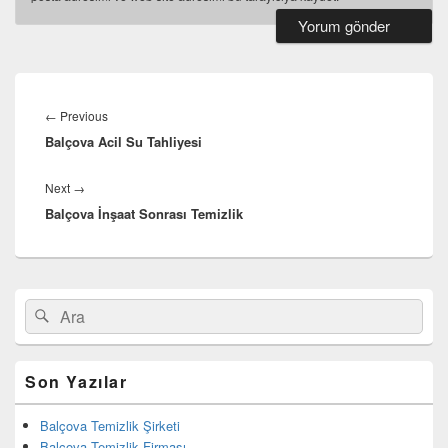
Yazı
dolaşımı
←
Previous
Previous
Balçova Acil Su Tahliyesi
post:
Next
→
Next
Balçova İnşaat Sonrası Temizlik
post:
Birincil
Search
Ara
yan
for:
bar
eklenti
bölgesi
Son Yazılar
Balçova Temizlik Şirketi
Balçova Temizlik Firması