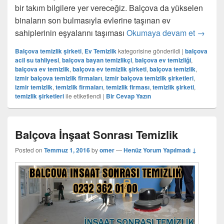
bir takım bilgilere yer vereceğiz. Balçova da yükselen
binaların son bulmasıyla evlerine taşınan ev
sahiplerinin eşyalarını taşıması
Okumaya devam et
Balçova
→
Balçova temizlik şirketi
,
Ev Temizlik
kategorisine gönderildi
|
balçova
acil su tahliyesi
,
balçova bayan temizlikçi
,
balçova ev temizliği
,
balçova ev temizlik
,
balçova ev temizlik şirketi
,
balçova temizlik
,
izmir balçova temizlik firmaları
,
izmir balçova temizlik şirketleri
,
izmir temizlik
,
temizlik firmaları
,
temizlik firması
,
temizlik şirketi
,
temizlik şirketleri
ile etiketlendi
|
Bir Cevap Yazın
Balçova İnşaat Sonrası Temizlik
Posted on
Temmuz 1, 2016
by
omer
—
Henüz Yorum Yapılmadı ↓