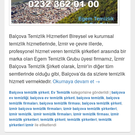
Balçova Temizlik Hizmetleri Bireysel ve kurumsal
temizlik hizmetlerinde, İzmir ve çevre illerde,
profesyonel hizmet veren temizlik şirketleri arasında bir
marka olan Egem Temizlik Grubu üyesi firmamız, İzmir
Balçova Temizlik Şirketi olarak, İzmir’in diğer tüm
semtlerinde olduğu gibi, Balçova’da da sizlere temizlik
hizmeti vermektedir.
Okumaya devam et
Balçova Temizlik Ş
→
Balçova temizlik şirketi
,
Ev Temizlik
kategorisine gönderildi
|
balçova
ev temizliği
,
balçova ev temizlik şirketi
,
balçova temizlik
,
balçova
temizlik firmaları
,
balçova temizlik firması
,
balçova temizlik şirketi
,
izmir balçova temizlik firmaları
,
izmir balçova temizlik şirketleri
,
izmir temizlik
,
izmir temizlik firmaları
,
izmir temizlik firması
,
izmir
temizlik şirketleri
,
temizlik şirketi
,
temizlik şirketleri
,
temizlik
şirketleri izmir
ile etiketlendi