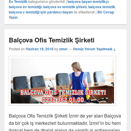
Ev Temizlik
kategorisine gönderildi
|
balçova bayan temizlikçi
,
balçova ev temizliği
,
balçova ev temizlik şirketi
,
balçova temizlik
,
balçova v temizliği için yardımcı bayan
ile etiketlendi
|
Bir Cevap
Yazın
Balçova Ofis Temizlik Şirketi
Posted on
Haziran 18, 2016
by
omer
—
Henüz Yorum Yapılmadı ↓
Balçova Ofis Temizlik Şirketi İzmir de yer alan Balçova
da bir çok iş merkezleri bulunmaktadır. İzmir’in bu hem
ihracat hem de ithalat alanın da yaptığı iş antlaşmaları