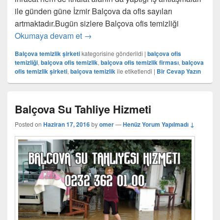
ile günden güne İzmir Balçova da ofis sayıları
artmaktadır.Bugün sizlere Balçova ofis temizliği
Okumaya devam et
Balçova Ofis Temizlik Şirketi
→
Balçova temizlik şirketi
kategorisine gönderildi
|
balçova ofis
temizliği
,
balçova ofis temizlik
,
balçova ofis temizlik firması
,
balçova
ofis temizlik şirketi
,
balçova temizlik
ile etiketlendi
|
Bir Cevap Yazın
Balçova Su Tahliye Hizmeti
Posted on
Haziran 17, 2016
by
omer
—
Henüz Yorum Yapılmadı ↓