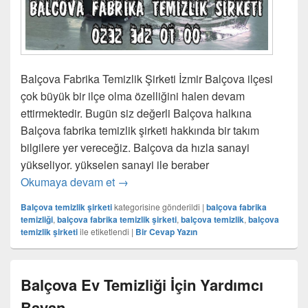
Balçova Fabrika Temizlik Şirketi İzmir Balçova ilçesi
çok büyük bir ilçe olma özelliğini halen devam
ettirmektedir. Bugün siz değerli Balçova halkına
Balçova fabrika temizlik şirketi hakkında bir takım
bilgilere yer vereceğiz. Balçova da hızla sanayi
yükseliyor. yükselen sanayi ile beraber
Okumaya devam et
Balçova Fabrika Temizlik Şirketi
→
Balçova temizlik şirketi
kategorisine gönderildi
|
balçova fabrika
temizliği
,
balçova fabrika temizlik şirketi
,
balçova temizlik
,
balçova
temizlik şirketi
ile etiketlendi
|
Bir Cevap Yazın
Balçova Ev Temizliği İçin Yardımcı
Bayan