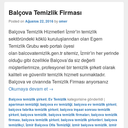
Balçova Temizlik Firması
Posted on
Ağustos 22, 2016
by
omer
Balçova Temizlik Hizmetleri İzmir’in temizlik
sektöründeki köklü kuruluşlarından olan Egem
Temizlik Grubu web portalı üyesi
olan balcovatemizlik.gen.tr sitemiz, İzmir’in her yerinde
olduğu gibi özellikle Balçova’da siz değerli
müşterilerimize, profesyonel bir temizlik şirketi olarak
kaliteli ve güvenilir temizlik hizmeti sunmaktadır.
Balçova ve civarında Temizlik Firması arıyorsanız
Okumaya devam et
Balçova Temizlik Firması
→
Balçova temizlik şirketi
,
Ev Temizlik
kategorisine gönderildi
|
apartman temizliği
,
balçova ev temizliği
,
balçova ev temizlik şirketi
,
balçova fabrika temizlik şirketi
,
balçova inşaat sonrası temizlik
şirketi
,
balçova temizlik
,
balçova temizlik firmaları
,
balçova temizlik
firması
,
balçova temizlik şirketi
,
balçova temizlik şirketleri
,
balçova
temizlikçi
,
İzmir Balçova Ofis Temizliği
,
izmir balçova temizlik
,
izmir