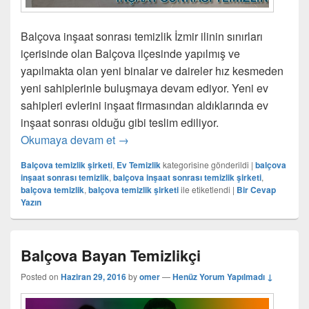
Balçova inşaat sonrası temizlik İzmir ilinin sınırları
içerisinde olan Balçova ilçesinde yapılmış ve
yapılmakta olan yeni binalar ve daireler hız kesmeden
yeni sahiplerinle buluşmaya devam ediyor. Yeni ev
sahipleri evlerini inşaat firmasından aldıklarında ev
inşaat sonrası olduğu gibi teslim ediliyor.
Okumaya devam et
Balçova İnşaat Sonrası Temizlik
→
Balçova temizlik şirketi
,
Ev Temizlik
kategorisine gönderildi
|
balçova
inşaat sonrası temizlik
,
balçova inşaat sonrası temizlik şirketi
,
balçova temizlik
,
balçova temizlik şirketi
ile etiketlendi
|
Bir Cevap
Yazın
Balçova Bayan Temizlikçi
Posted on
Haziran 29, 2016
by
omer
—
Henüz Yorum Yapılmadı ↓