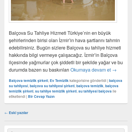
Balçova Su Tahliye Hizmeti Türkiye’nin en büyük
şehirlerinden birisi olan İzmir’in hava şartlarını tahmin
edebilirsiniz. Bugün sizlere Balçova su tahliye hizmeti
hakkında bilgi vermeye çalışacağız. İzmir’in Balçova
ilçesinde yağmurlar çok şiddetli bir şekilde yağar ve bu
durumda bazen su baskınları
Okumaya devam et
Balçova S
→
Balçova temizlik şirketi
,
Ev Temizlik
kategorisine gönderildi
|
balçova
su tahliyesi
,
balçova su tahliyesi şirketi
,
balçova temizlik
,
balçova
temizlik şirketi
,
su tahliye temizlik şirketi
,
su tahliyesi balçova
ile
etiketlendi
|
Bir Cevap Yazın
Yazı
←
Eski yazılar
dolaşımı
Birincil
Search