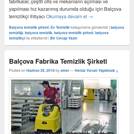
fabrikalar, çeşitli ofis ve mekanların açılması ve
yapılması hız kazanmış durumda olduğu için Balçova
temizlikçi ihtiyacı
Okumaya devam et
Balçova Temizlikçi
→
Balçova temizlik şirketi
,
Ev Temizlik
kategorisine gönderildi
|
balçova
temizliği
,
balçova temizlik
,
balçova temizlik şirketi
,
balçova
temizlikçi
ile etiketlendi
|
Bir Cevap Yazın
Balçova Fabrika Temizlik Şirketi
Posted on
Haziran 26, 2016
by
omer
—
Henüz Yorum Yapılmadı ↓