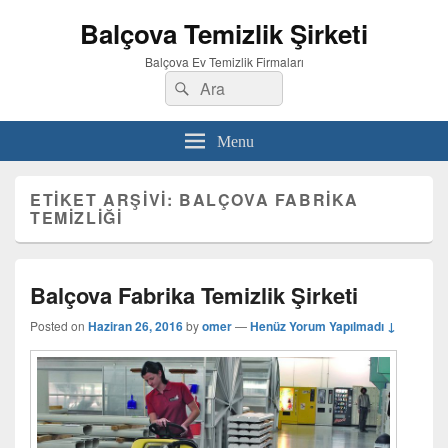
Balçova Temizlik Şirketi
Balçova Ev Temizlik Firmaları
Search
Ara
for:
Menu
ETIKET ARŞIVI:
BALÇOVA FABRIKA
TEMIZLIĞI
Balçova Fabrika Temizlik Şirketi
Posted on
Haziran 26, 2016
by
omer
—
Henüz Yorum Yapılmadı ↓