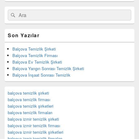
Birincil
Search
Ara
yan
for:
bar
eklenti
bölgesi
Son Yazılar
Balçova Temizlik Şirketi
Balçova Temizlik Firması
Balçova Ev Temizlik Şirketi
Balçova Yangın Sonrası Temizlik Şirketi
Balçova İnşaat Sonrası Temizlik
balçova temizlik şirketi
balçova temizlik firması
balçova temizlik şirketleri
balçova temizlik firmaları
balçova izmir temizlik şirketi
balçova izmir temizlik firması
balçova izmir temizlik şirketleri
balçova izmir temizlik firmaları