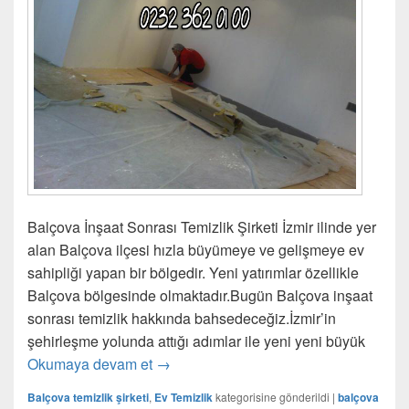
Balçova İnşaat Sonrası Temizlik Şirketi İzmir ilinde yer
alan Balçova ilçesi hızla büyümeye ve gelişmeye ev
sahipliği yapan bir bölgedir. Yeni yatırımlar özellikle
Balçova bölgesinde olmaktadır.Bugün Balçova inşaat
sonrası temizlik hakkında bahsedeceğiz.İzmir’in
şehirleşme yolunda attığı adımlar ile yeni yeni büyük
Okumaya devam et
Balçova İnşaat Sonrası Temizlik Şirketi
→
Balçova temizlik şirketi
,
Ev Temizlik
kategorisine gönderildi
|
balçova