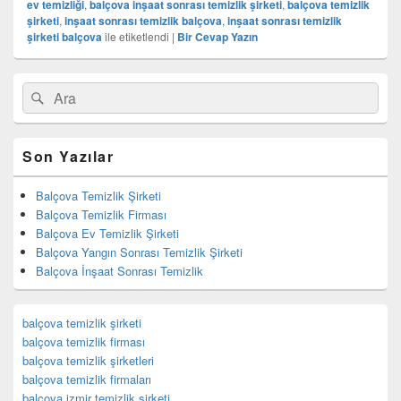
ev temizliği
,
balçova inşaat sonrası temizlik şirketi
,
balçova temizlik
şirketi
,
inşaat sonrası temizlik balçova
,
inşaat sonrası temizlik
şirketi balçova
ile etiketlendi
|
Bir Cevap Yazın
Birincil
Search
Ara
yan
for:
bar
eklenti
bölgesi
Son Yazılar
Balçova Temizlik Şirketi
Balçova Temizlik Firması
Balçova Ev Temizlik Şirketi
Balçova Yangın Sonrası Temizlik Şirketi
Balçova İnşaat Sonrası Temizlik
balçova temizlik şirketi
balçova temizlik firması
balçova temizlik şirketleri
balçova temizlik firmaları
balçova izmir temizlik şirketi