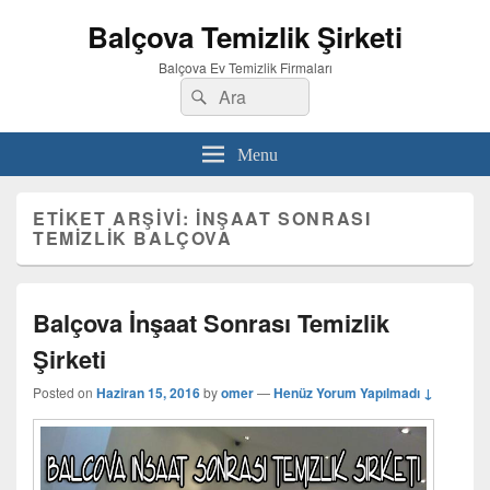
Balçova Temizlik Şirketi
Balçova Ev Temizlik Firmaları
Search
Ara
for:
Menu
ETIKET ARŞIVI:
INŞAAT SONRASI
TEMIZLIK BALÇOVA
Balçova İnşaat Sonrası Temizlik
Şirketi
Posted on
Haziran 15, 2016
by
omer
—
Henüz Yorum Yapılmadı ↓